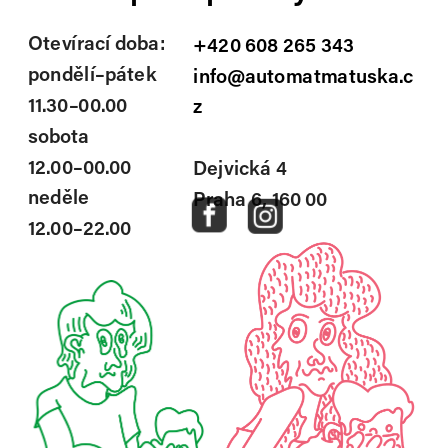
Otevírací doba:
+420 608 265 343
pondělí–pátek
info@automatmatuska.c
11.30–00.00
z
sobota 
12.00–00.00
Dejvická 4
neděle 
Praha 6, 160 00
12.00–22.00